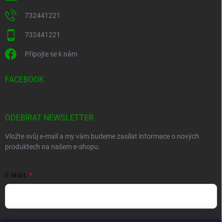
732441221
732441221
Připojte se k nám
FACEBOOK
ODEBÍRAT NEWSLETTER
Vložte svůj e-mail a my vám budeme zasílat informace o nových
produktech na našem e-shopu.
E-MAIL