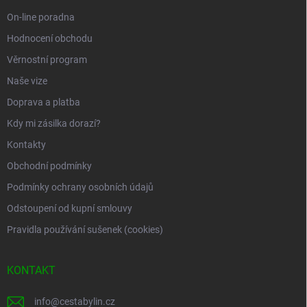
t
í
On-line poradna
Hodnocení obchodu
Věrnostní program
Naše vize
Doprava a platba
Kdy mi zásilka dorazí?
Kontakty
Obchodní podmínky
Podmínky ochrany osobních údajů
Odstoupení od kupní smlouvy
Pravidla používání sušenek (cookies)
KONTAKT
info
@
cestabylin.cz