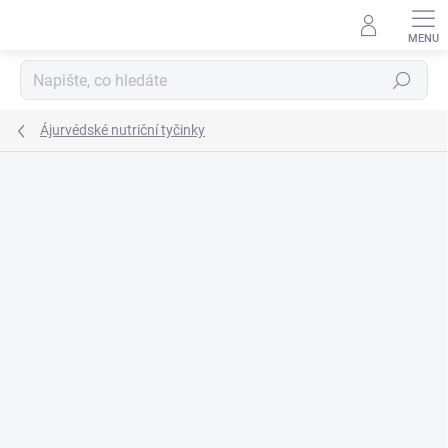
Přejít
na
obsah
Hledat
Ájurvédské nutriční tyčinky