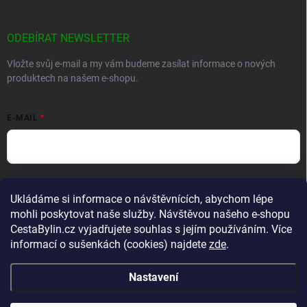
ODEBÍRAT NEWSLETTER
Vložte svůj e-mail a my vám budeme zasílat informace o nových
produktech na našem e-shopu.
E-MAIL
Vložením e-mailu souhlasíte s
podmínkami ochrany osobních údajů
Ukládáme si informace o návštěvnících, abychom lépe
Přihlásit se
mohli poskytovat naše služby. Návštěvou našeho e-shopu
CestaBylin.cz vyjadřujete souhlas s jejím používáním. Více
informací o sušenkách (cookies) najdete
zde
.
Nastavení