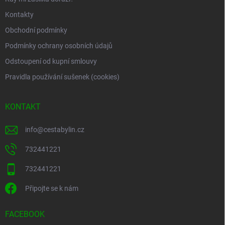
Kontakty
Obchodní podmínky
Podmínky ochrany osobních údajů
Odstoupení od kupní smlouvy
Pravidla používání sušenek (cookies)
KONTAKT
info
@
cestabylin.cz
732441221
732441221
Připojte se k nám
FACEBOOK