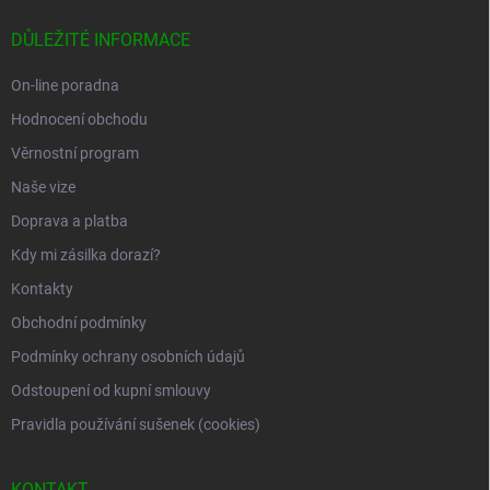
p
a
DŮLEŽITÉ INFORMACE
t
í
On-line poradna
Hodnocení obchodu
Věrnostní program
Naše vize
Doprava a platba
Kdy mi zásilka dorazí?
Kontakty
Obchodní podmínky
Podmínky ochrany osobních údajů
Odstoupení od kupní smlouvy
Pravidla používání sušenek (cookies)
KONTAKT