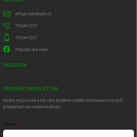
info
@
cestabylin.cz
732441221
732441221
Připojte se k nám
FACEBOOK
ODEBÍRAT NEWSLETTER
Vložte svůj e-mail a my vám budeme zasílat informace o nových
produktech na našem e-shopu.
E-MAIL