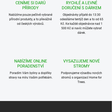
CENÍME SI DARŮ
RYCHLÉ A LEVNÉ
PŘÍRODY
DORUČENÍ S DÁRKEM
Nabízíme pouze pečlivě vybrané
Objednávky přijaté do 13:30
přírodní produkty, a to převážně
odesíláme tentýž den a to od 65
od českých výrobců.
Kč. Ke každé objednávce nad 1
500 Kč si navíc můžete vybrat
dárek.
NABÍZÍME ONLINE
VYSAZUJEME NOVÉ
PORADENSTVÍ
STROMY
Poradím Vám byliny a doplňky
Podporujeme výsadbu nových
stravy na míru Vašim potřebám.
stromů s organizací Home for
Trees.
Z
á