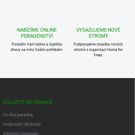
NABÍZÍME ONLINE
VYSAZUJEME NOVÉ
PORADENSTVÍ
STROMY
Poradím Vám byliny a doplňky
Podporujeme výsadbu nových
stravy na míru Vašim potřebám.
stromů s organizací Home for
Trees.
Z
á
p
a
DŮLEŽITÉ INFORMACE
t
í
On-line poradna
Hodnocení obchodu
Věrnostní program