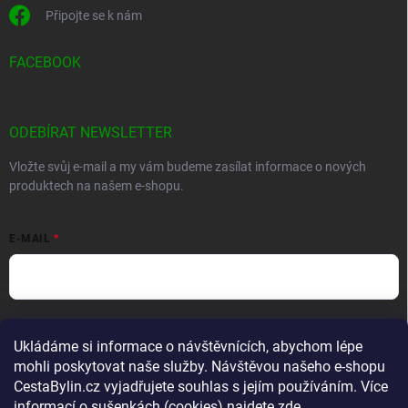
Připojte se k nám
FACEBOOK
ODEBÍRAT NEWSLETTER
Vložte svůj e-mail a my vám budeme zasílat informace o nových
produktech na našem e-shopu.
E-MAIL
Vložením e-mailu souhlasíte s
podmínkami ochrany osobních údajů
Ukládáme si informace o návštěvnících, abychom lépe
Přihlásit se
mohli poskytovat naše služby. Návštěvou našeho e-shopu
CestaBylin.cz vyjadřujete souhlas s jejím používáním. Více
informací o sušenkách (cookies) najdete
zde
.