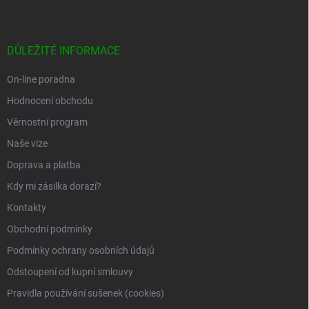
Z
á
p
a
DŮLEŽITÉ INFORMACE
t
í
On-line poradna
Hodnocení obchodu
Věrnostní program
Naše vize
Doprava a platba
Kdy mi zásilka dorazí?
Kontakty
Obchodní podmínky
Podmínky ochrany osobních údajů
Odstoupení od kupní smlouvy
Pravidla používání sušenek (cookies)