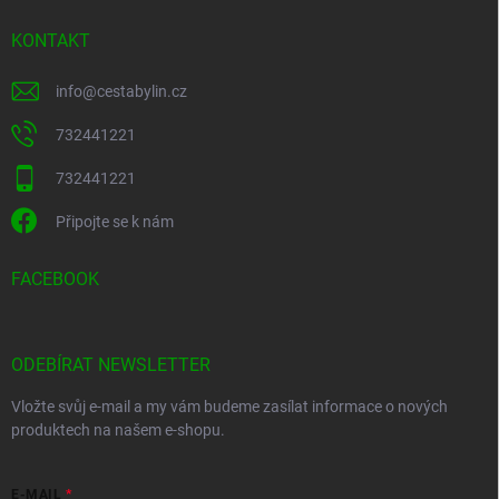
KONTAKT
info
@
cestabylin.cz
732441221
732441221
Připojte se k nám
FACEBOOK
ODEBÍRAT NEWSLETTER
Vložte svůj e-mail a my vám budeme zasílat informace o nových
produktech na našem e-shopu.
E-MAIL