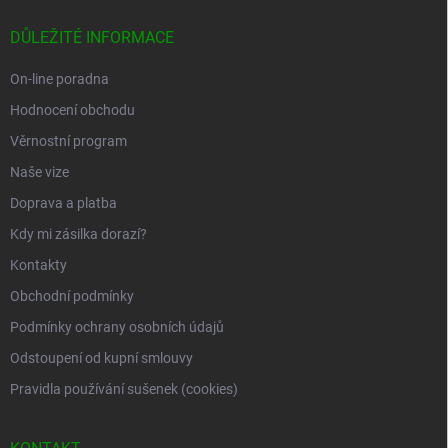
p
a
DŮLEŽITÉ INFORMACE
t
í
On-line poradna
Hodnocení obchodu
Věrnostní program
Naše vize
Doprava a platba
Kdy mi zásilka dorazí?
Kontakty
Obchodní podmínky
Podmínky ochrany osobních údajů
Odstoupení od kupní smlouvy
Pravidla používání sušenek (cookies)