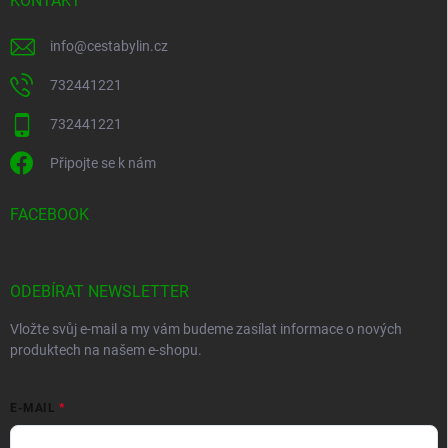
KONTAKT
info
@
cestabylin.cz
732441221
732441221
Připojte se k nám
FACEBOOK
ODEBÍRAT NEWSLETTER
Vložte svůj e-mail a my vám budeme zasílat informace o nových
produktech na našem e-shopu.
E-MAIL