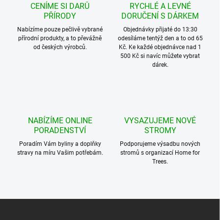
CENÍME SI DARŮ
RYCHLÉ A LEVNÉ
PŘÍRODY
DORUČENÍ S DÁRKEM
Nabízíme pouze pečlivě vybrané
Objednávky přijaté do 13:30
přírodní produkty, a to převážně
odesíláme tentýž den a to od 65
od českých výrobců.
Kč. Ke každé objednávce nad 1
500 Kč si navíc můžete vybrat
dárek.
NABÍZÍME ONLINE
VYSAZUJEME NOVÉ
PORADENSTVÍ
STROMY
Poradím Vám byliny a doplňky
Podporujeme výsadbu nových
stravy na míru Vašim potřebám.
stromů s organizací Home for
Trees.
Z
á