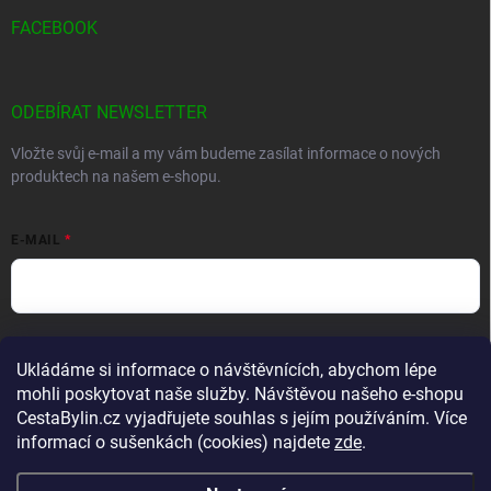
FACEBOOK
ODEBÍRAT NEWSLETTER
Vložte svůj e-mail a my vám budeme zasílat informace o nových
produktech na našem e-shopu.
E-MAIL
Vložením e-mailu souhlasíte s
podmínkami ochrany osobních údajů
Ukládáme si informace o návštěvnících, abychom lépe
Přihlásit se
mohli poskytovat naše služby. Návštěvou našeho e-shopu
CestaBylin.cz vyjadřujete souhlas s jejím používáním. Více
informací o sušenkách (cookies) najdete
zde
.