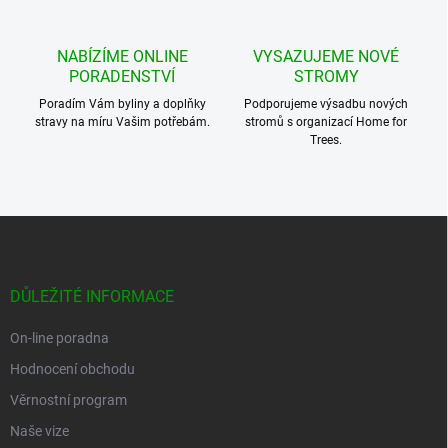
NABÍZÍME ONLINE
VYSAZUJEME NOVÉ
PORADENSTVÍ
STROMY
Poradím Vám byliny a doplňky
Podporujeme výsadbu nových
stravy na míru Vašim potřebám.
stromů s organizací Home for
Trees.
Z
á
p
a
DŮLEŽITÉ INFORMACE
t
í
On-line poradna
Hodnocení obchodu
Věrnostní program
Naše vize