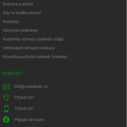
Doprava a platba
Kdy mi zásilka dorazí?
Kontakty
Obchodní podmínky
Podmínky ochrany osobních údajů
Odstoupení od kupní smlouvy
Pravidla používání sušenek (cookies)
KONTAKT
info
@
cestabylin.cz
732441221
732441221
Připojte se k nám