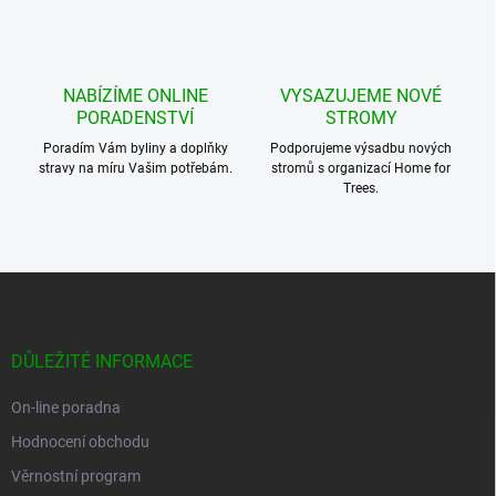
NABÍZÍME ONLINE
VYSAZUJEME NOVÉ
PORADENSTVÍ
STROMY
Poradím Vám byliny a doplňky
Podporujeme výsadbu nových
stravy na míru Vašim potřebám.
stromů s organizací Home for
Trees.
Z
á
p
a
DŮLEŽITÉ INFORMACE
t
í
On-line poradna
Hodnocení obchodu
Věrnostní program