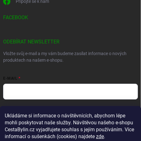
Připojte se k nám
FACEBOOK
ODEBÍRAT NEWSLETTER
Vložte svůj e-mail a my vám budeme zasílat informace o nových
produktech na našem e-shopu.
E-MAIL
Vložením e-mailu souhlasíte s
podmínkami ochrany osobních údajů
Ukládáme si informace o návštěvnících, abychom lépe
Přihlásit se
mohli poskytovat naše služby. Návštěvou našeho e-shopu
CestaBylin.cz vyjadřujete souhlas s jejím používáním. Více
informací o sušenkách (cookies) najdete
zde
.