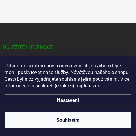
Z
á
p
a
DŮLEŽITÉ INFORMACE
t
í
On-line poradna
Ukládáme si informace o návštěvnících, abychom lépe
Hodnocení obchodu
mohli poskytovat naše služby. Návštěvou našeho e-shopu
Věrnostní program
CestaBylin.cz vyjadřujete souhlas s jejím používáním. Více
informací o sušenkách (cookies) najdete
zde
.
Naše vize
Doprava a platba
Nastavení
Kdy mi zásilka dorazí?
Kontakty
Souhlasím
Obchodní podmínky
Podmínky ochrany osobních údajů