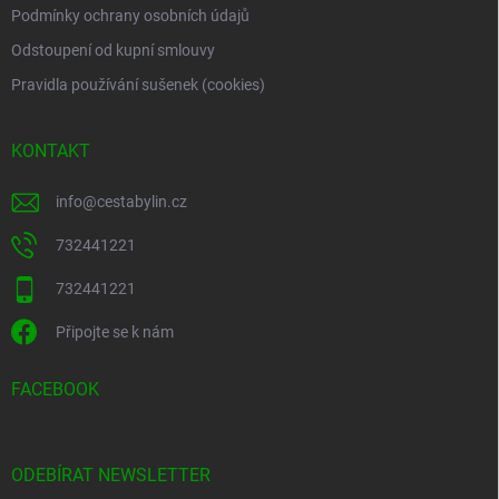
Podmínky ochrany osobních údajů
Odstoupení od kupní smlouvy
Pravidla používání sušenek (cookies)
KONTAKT
info
@
cestabylin.cz
732441221
732441221
Připojte se k nám
FACEBOOK
ODEBÍRAT NEWSLETTER