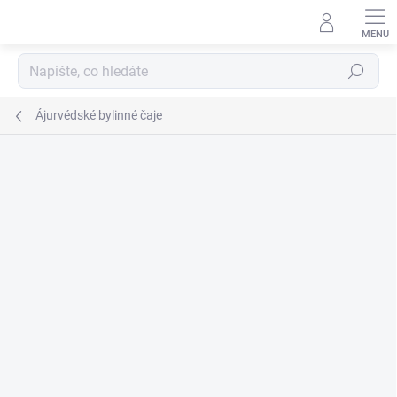
Přejít
na
obsah
Hledat
Ájurvédské bylinné čaje