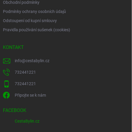
Obchodní podmínky
Podmínky ochrany osobních údajů
Odstoupení od kupní smlouvy
Pravidla používání sušenek (cookies)
KONTAKT
info
@
cestabylin.cz
732441221
732441221
Připojte se k nám
FACEBOOK
CestaBylin.cz