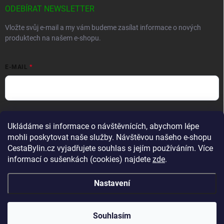
ODEBÍRAT NEWSLETTER
Vložte svůj e-mail a my vám budeme zasílat informace o nových
produktech na našem e-shopu.
E-MAIL
Vložením e-mailu souhlasíte s
podmínkami ochrany osobních údajů
Ukládáme si informace o návštěvnících, abychom lépe
Přihlásit se
mohli poskytovat naše služby. Návštěvou našeho e-shopu
CestaBylin.cz vyjadřujete souhlas s jejím používáním. Více
informací o sušenkách (cookies) najdete
zde
.
Nastavení
Copyright 2026
CestaBylin.cz
. Všechna práva vyhrazena.
Souhlasím