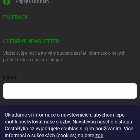
Připojte se k nám
FACEBOOK
ODEBÍRAT NEWSLETTER
Vložte svůj e-mail a my vám budeme zasílat informace o nových
produktech na našem e-shopu.
E-MAIL
Vložením e-mailu souhlasíte s
podmínkami ochrany osobních údajů
Ukládáme si informace o návštěvnících, abychom lépe
Přihlásit se
mohli poskytovat naše služby. Návštěvou našeho e-shopu
CestaBylin.cz vyjadřujete souhlas s jejím používáním. Více
informací o sušenkách (cookies) najdete
zde
.