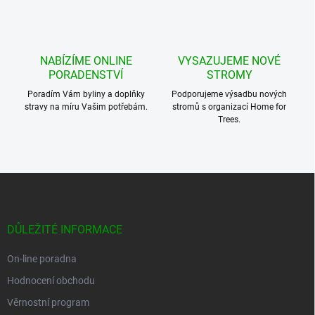
NABÍZÍME ONLINE
VYSAZUJEME NOVÉ
PORADENSTVÍ
STROMY
Poradím Vám byliny a doplňky
Podporujeme výsadbu nových
stravy na míru Vašim potřebám.
stromů s organizací Home for
Trees.
Z
á
p
a
DŮLEŽITÉ INFORMACE
t
í
On-line poradna
Hodnocení obchodu
Věrnostní program