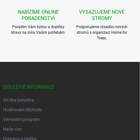
NABÍZÍME ONLINE
VYSAZUJEME NOVÉ
PORADENSTVÍ
STROMY
Poradím Vám byliny a doplňky
Podporujeme výsadbu nových
stravy na míru Vašim potřebám.
stromů s organizací Home for
Trees.
Z
á
p
a
DŮLEŽITÉ INFORMACE
t
í
On-line poradna
Hodnocení obchodu
Věrnostní program
Naše vize
Doprava a platba