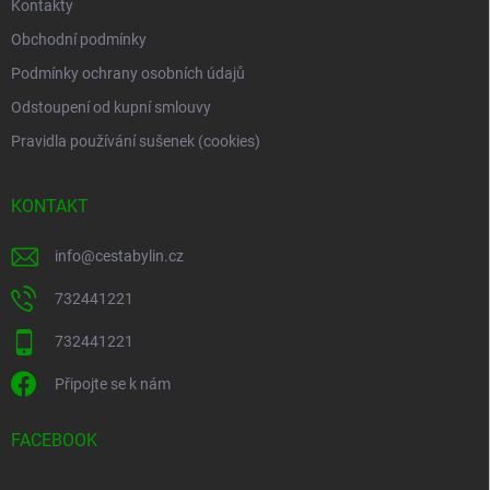
Kontakty
Obchodní podmínky
Podmínky ochrany osobních údajů
Odstoupení od kupní smlouvy
Pravidla používání sušenek (cookies)
KONTAKT
info
@
cestabylin.cz
732441221
732441221
Připojte se k nám
FACEBOOK