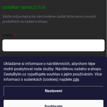
ODEBÍRAT NEWSLETTER
Vložte svůj e-mail a my vám budeme zasílat informace o nových
produktech na našem e-shopu.
E-MAIL
Vložením e-mailu souhlasíte s
podmínkami ochrany osobních údajů
Ukládáme si informace o návštěvnících, abychom lépe
Přihlásit se
mohli poskytovat naše služby. Návštěvou našeho e-shopu
CestaBylin.cz vyjadřujete souhlas s jejím používáním. Více
informací o sušenkách (cookies) najdete
zde
.
Nastavení
Copyright 2026
CestaBylin.cz
. Všechna práva vyhrazena.
Souhlasím