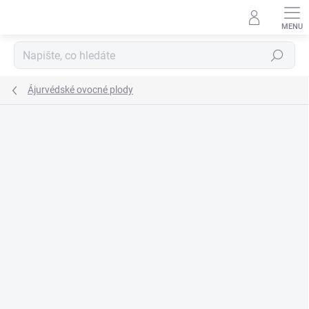
Přejít
na
obsah
Hledat
Ájurvédské ovocné plody