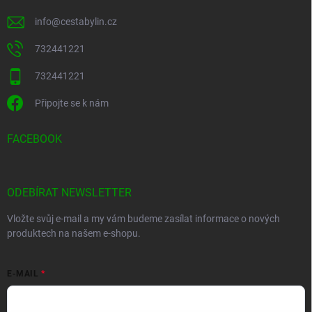
info
@
cestabylin.cz
732441221
732441221
Připojte se k nám
FACEBOOK
ODEBÍRAT NEWSLETTER
Vložte svůj e-mail a my vám budeme zasílat informace o nových
produktech na našem e-shopu.
E-MAIL