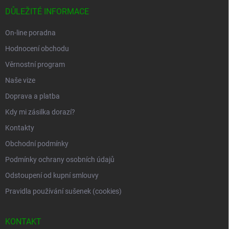
a
DŮLEŽITÉ INFORMACE
t
í
On-line poradna
Hodnocení obchodu
Věrnostní program
Naše vize
Doprava a platba
Kdy mi zásilka dorazí?
Kontakty
Obchodní podmínky
Podmínky ochrany osobních údajů
Odstoupení od kupní smlouvy
Pravidla používání sušenek (cookies)
KONTAKT