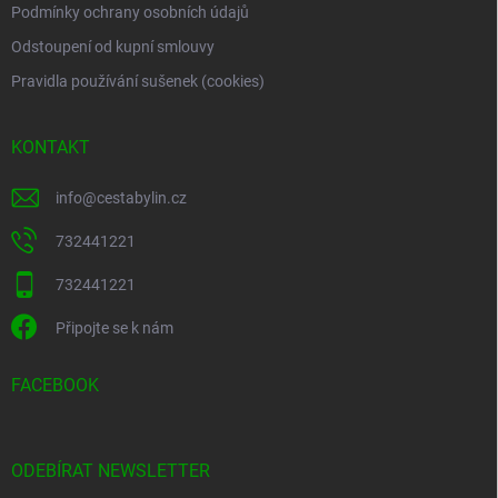
Podmínky ochrany osobních údajů
Odstoupení od kupní smlouvy
Pravidla používání sušenek (cookies)
KONTAKT
info
@
cestabylin.cz
732441221
732441221
Připojte se k nám
FACEBOOK
ODEBÍRAT NEWSLETTER