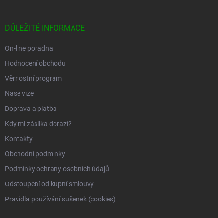
á
p
a
DŮLEŽITÉ INFORMACE
t
í
On-line poradna
Hodnocení obchodu
Věrnostní program
Naše vize
Doprava a platba
Kdy mi zásilka dorazí?
Kontakty
Obchodní podmínky
Podmínky ochrany osobních údajů
Odstoupení od kupní smlouvy
Pravidla používání sušenek (cookies)