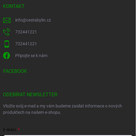
KONTAKT
info
@
cestabylin.cz
732441221
732441221
Připojte se k nám
FACEBOOK
ODEBÍRAT NEWSLETTER
Vložte svůj e-mail a my vám budeme zasílat informace o nových
produktech na našem e-shopu.
E-MAIL