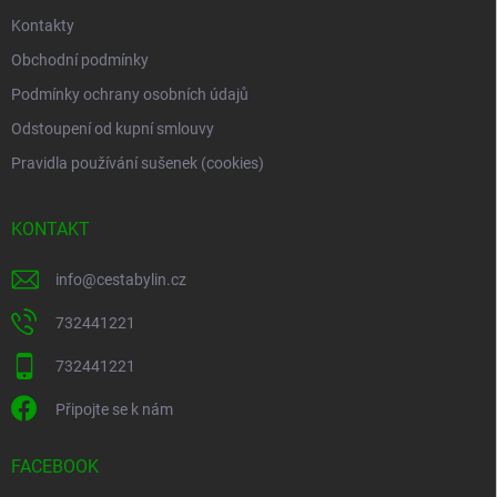
Kontakty
Obchodní podmínky
Podmínky ochrany osobních údajů
Odstoupení od kupní smlouvy
Pravidla používání sušenek (cookies)
KONTAKT
info
@
cestabylin.cz
732441221
732441221
Připojte se k nám
FACEBOOK