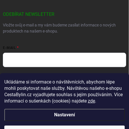
ODEBÍRAT NEWSLETTER
Vložte svůj e-mail a my vám budeme zasílat informace o nových
produktech na našem e-shopu.
E-MAIL
Vložením e-mailu souhlasíte s
podmínkami ochrany osobních údajů
Ukládáme si informace o návštěvnících, abychom lépe
Přihlásit se
mohli poskytovat naše služby. Návštěvou našeho e-shopu
CestaBylin.cz vyjadřujete souhlas s jejím používáním. Více
informací o sušenkách (cookies) najdete
zde
.
Nastavení