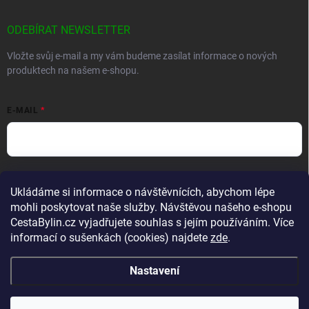
ODEBÍRAT NEWSLETTER
Vložte svůj e-mail a my vám budeme zasílat informace o nových
produktech na našem e-shopu.
E-MAIL
Vložením e-mailu souhlasíte s
podmínkami ochrany osobních údajů
Ukládáme si informace o návštěvnících, abychom lépe
Přihlásit se
mohli poskytovat naše služby. Návštěvou našeho e-shopu
CestaBylin.cz vyjadřujete souhlas s jejím používáním. Více
informací o sušenkách (cookies) najdete
zde
.
Nastavení