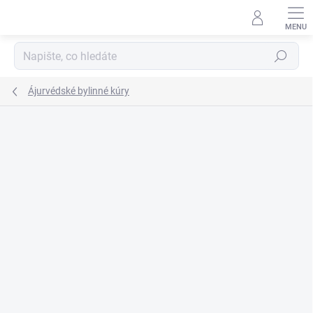
Přejít
na
obsah
Hledat
Ájurvédské bylinné kúry