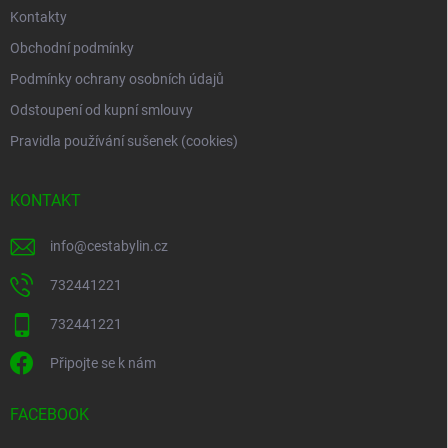
Kontakty
Obchodní podmínky
Podmínky ochrany osobních údajů
Odstoupení od kupní smlouvy
Pravidla používání sušenek (cookies)
KONTAKT
info
@
cestabylin.cz
732441221
732441221
Připojte se k nám
FACEBOOK