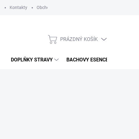
?
Kontakty
Obchodní podmínky
Podmínky ochrany osobních
PRÁZDNÝ KOŠÍK
NÁKUPNÍ
KOŠÍK
DOPLŇKY STRAVY
BACHOVY ESENCE
KOSME