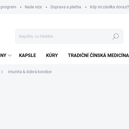
í program
Naše vize
Doprava a platba
Kdy mi zásilka dorazí
Hledat
INY
KAPSLE
KÚRY
TRADIČNÍ ČÍNSKÁ MEDICÍNA
Imunita & dobrá kondice