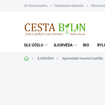
Přejít
On-line poradna
Hodnocení obchodu
Věrnostn
na
obsah
DLE ÚČELU
ÁJURVÉDA
BIO
BYL
Domů
ÁJURVÉDA
Ajurvédské imunitní balíčky