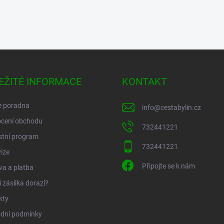
EŽITÉ INFORMACE
KONTAKT
e poradna
info
@
cestabylin.cz
cení obchodu
732441221
stní program
732441221
ize
Připojte se k nám
a a platba
 zásilka dorazí?
kty
dní podmínky