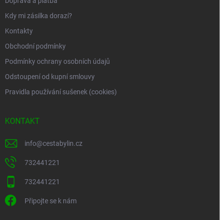
Doprava a platba
Kdy mi zásilka dorazí?
Kontakty
Obchodní podmínky
Podmínky ochrany osobních údajů
Odstoupení od kupní smlouvy
Pravidla používání sušenek (cookies)
KONTAKT
info
@
cestabylin.cz
732441221
732441221
Připojte se k nám