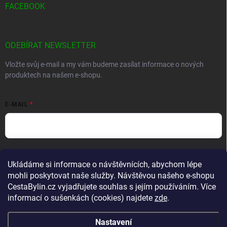
FACEBOOK
ODEBÍRAT NEWSLETTER
Vložte svůj e-mail a my vám budeme zasílat informace o nových
produktech na našem e-shopu.
E-MAIL
Vložením e-mailu souhlasíte s
podmínkami ochrany osobních údajů
Ukládáme si informace o návštěvnících, abychom lépe
Přihlásit se
mohli poskytovat naše služby. Návštěvou našeho e-shopu
CestaBylin.cz vyjadřujete souhlas s jejím používáním. Více
informací o sušenkách (cookies) najdete
zde
.
Nastavení