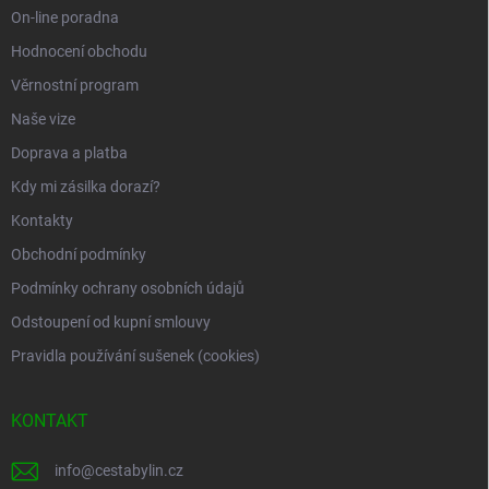
í
On-line poradna
Hodnocení obchodu
Věrnostní program
Naše vize
Doprava a platba
Kdy mi zásilka dorazí?
Kontakty
Obchodní podmínky
Podmínky ochrany osobních údajů
Odstoupení od kupní smlouvy
Pravidla používání sušenek (cookies)
KONTAKT
info
@
cestabylin.cz