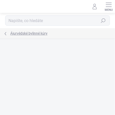
Přejít
na
obsah
Hledat
Ájurvédské bylinné kúry