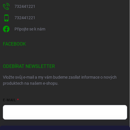
732441221
732441221
Připojte se k nám
FACEBOOK
ODEBÍRAT NEWSLETTER
Vložte svůj e-mail a my vám budeme zasílat informace o nových
produktech na našem e-shopu.
E-MAIL
Vložením e-mailu souhlasíte s
podmínkami ochrany osobních údajů