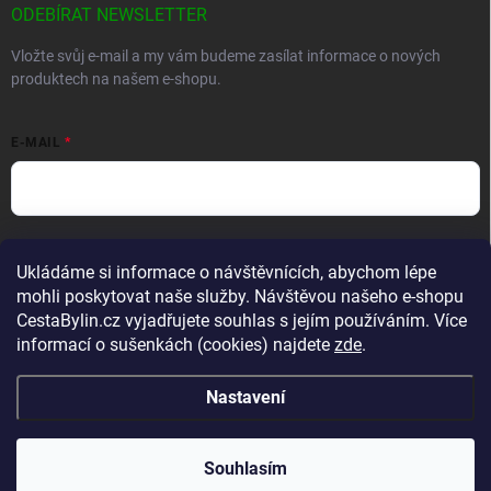
ODEBÍRAT NEWSLETTER
Vložte svůj e-mail a my vám budeme zasílat informace o nových
produktech na našem e-shopu.
E-MAIL
Vložením e-mailu souhlasíte s
podmínkami ochrany osobních údajů
Ukládáme si informace o návštěvnících, abychom lépe
Přihlásit se
mohli poskytovat naše služby. Návštěvou našeho e-shopu
CestaBylin.cz vyjadřujete souhlas s jejím používáním. Více
informací o sušenkách (cookies) najdete
zde
.
Nastavení
Copyright 2026
CestaBylin.cz
. Všechna práva vyhrazena.
Souhlasím