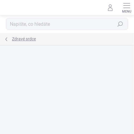
Přejít
na
obsah
Hledat
Zdravé srdce