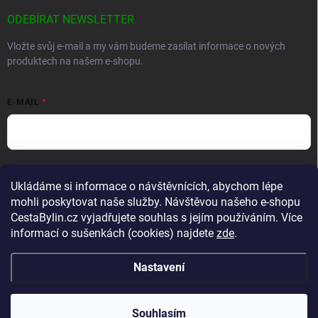
ODEBÍRAT NEWSLETTER
Vložte svůj e-mail a my vám budeme zasílat informace o nových
produktech na našem e-shopu.
E-MAIL
Vložením e-mailu souhlasíte s
podmínkami ochrany osobních údajů
Ukládáme si informace o návštěvnících, abychom lépe
Přihlásit se
mohli poskytovat naše služby. Návštěvou našeho e-shopu
CestaBylin.cz vyjadřujete souhlas s jejím používáním. Více
informací o sušenkách (cookies) najdete
zde
.
Nastavení
Copyright 2026
CestaBylin.cz
. Všechna práva vyhrazena.
Souhlasím