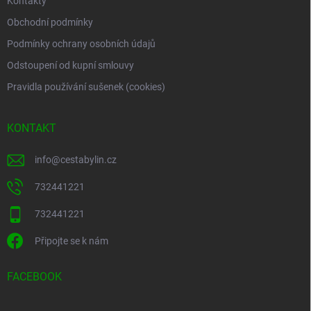
Kontakty
Obchodní podmínky
Podmínky ochrany osobních údajů
Odstoupení od kupní smlouvy
Pravidla používání sušenek (cookies)
KONTAKT
info
@
cestabylin.cz
732441221
732441221
Připojte se k nám
FACEBOOK