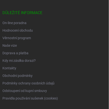
á
p
a
DŮLEŽITÉ INFORMACE
t
í
On-line poradna
Hodnocení obchodu
Věrnostní program
Naše vize
Doprava a platba
Kdy mi zásilka dorazí?
Kontakty
Obchodní podmínky
Podmínky ochrany osobních údajů
Odstoupení od kupní smlouvy
Pravidla používání sušenek (cookies)