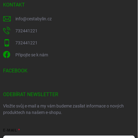
KONTAKT
info
@
cestabylin.cz
732441221
732441221
Připojte se k nám
FACEBOOK
ODEBÍRAT NEWSLETTER
Vložte svůj e-mail a my vám budeme zasílat informace o nových
produktech na našem e-shopu.
E-MAIL