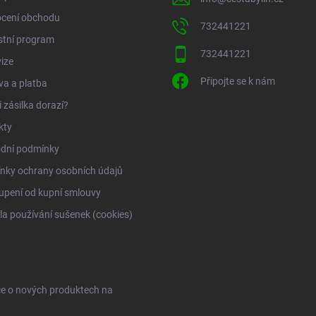
cení obchodu
732441221
stní program
732441221
ize
Připojte se k nám
a a platba
 zásilka dorazí?
kty
dní podmínky
nky ochrany osobních údajů
upení od kupní smlouvy
la používání sušenek (cookies)
ce o nových produktech na