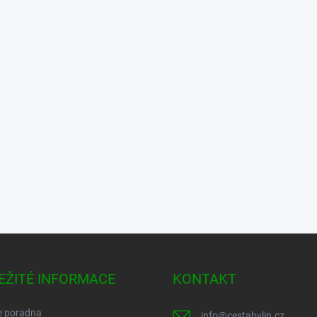
EŽITÉ INFORMACE
KONTAKT
e poradna
info
@
cestabylin.cz