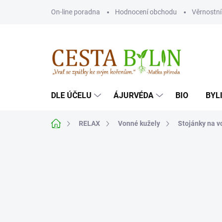
Přejít
On-line poradna
Hodnocení obchodu
Věrnostn
na
obsah
DLE ÚČELU
ÁJURVÉDA
BIO
BYL
Domů
RELAX
Vonné kužely
Stojánky na v