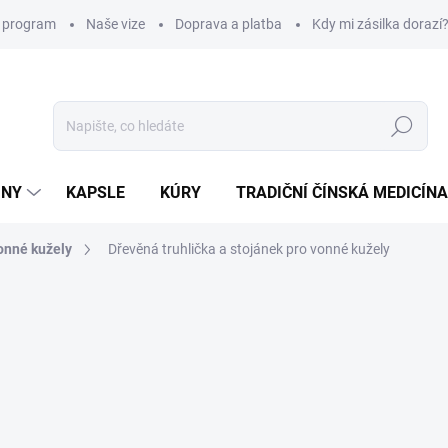
í program
Naše vize
Doprava a platba
Kdy mi zásilka dorazí
Hledat
INY
KAPSLE
KÚRY
TRADIČNÍ ČÍNSKÁ MEDICÍNA
onné kužely
Dřevěná truhlička a stojánek pro vonné kužely