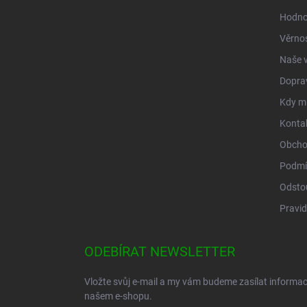
í
Hodno
Věrno
Naše v
Doprav
Kdy mi
Konta
Obcho
Podmí
Odsto
Pravid
ODEBÍRAT NEWSLETTER
Vložte svůj e-mail a my vám budeme zasílat informa
našem e-shopu.