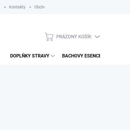
?
Kontakty
Obchodní podmínky
Podmínky ochrany osobních
PRÁZDNÝ KOŠÍK
NÁKUPNÍ
KOŠÍK
DOPLŇKY STRAVY
BACHOVY ESENCE
KOSME