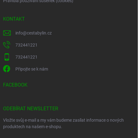
Pravidla používání sušenek (cookies)
KONTAKT
info
@
cestabylin.cz
732441221
732441221
Připojte se k nám
FACEBOOK
ODEBÍRAT NEWSLETTER
Vložte svůj e-mail a my vám budeme zasílat informace o nových
produktech na našem e-shopu.