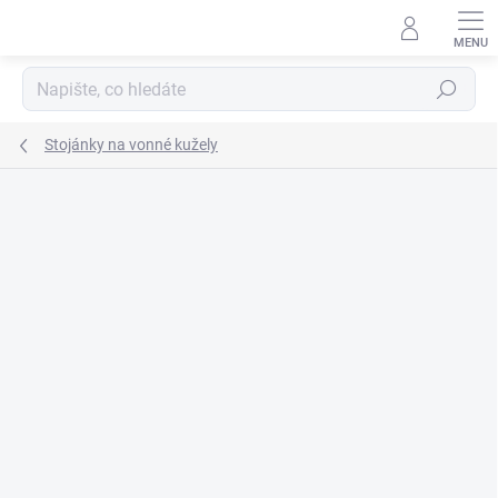
Přejít
na
obsah
Hledat
Stojánky na vonné kužely