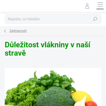
Přejít
na
obsah
Hledat
Zajímavosti
Důležitost vlákniny v naší
stravě