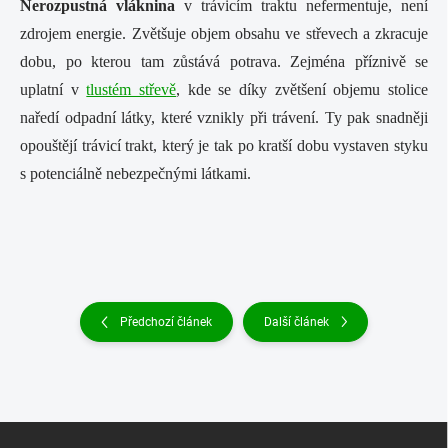
Nerozpustná vláknina
v trávicím traktu nefermentuje, není
zdrojem energie. Zvětšuje objem obsahu ve střevech a zkracuje
dobu, po kterou tam zůstává potrava. Zejména příznivě se
uplatní v
tlustém střevě
, kde se díky zvětšení objemu stolice
naředí odpadní látky, které vznikly při trávení. Ty pak snadněji
opouštějí trávicí trakt, který je tak po kratší dobu vystaven styku
s potenciálně nebezpečnými látkami.
Předchozí článek
Další článek
Z