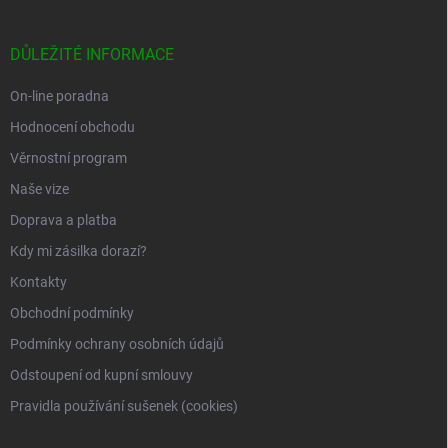
á
p
a
DŮLEŽITÉ INFORMACE
t
í
On-line poradna
Hodnocení obchodu
Věrnostní program
Naše vize
Doprava a platba
Kdy mi zásilka dorazí?
Kontakty
Obchodní podmínky
Podmínky ochrany osobních údajů
Odstoupení od kupní smlouvy
Pravidla používání sušenek (cookies)