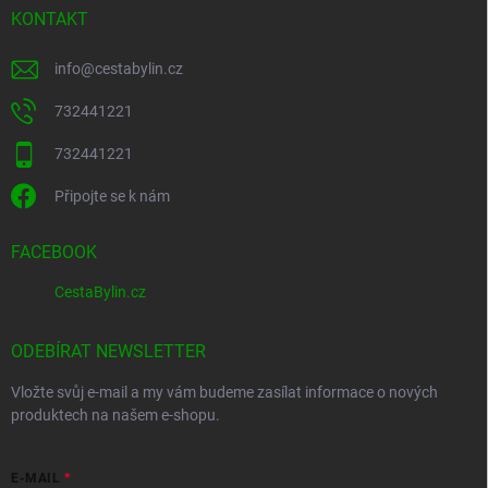
KONTAKT
info
@
cestabylin.cz
732441221
732441221
Připojte se k nám
FACEBOOK
CestaBylin.cz
ODEBÍRAT NEWSLETTER
Vložte svůj e-mail a my vám budeme zasílat informace o nových
produktech na našem e-shopu.
E-MAIL