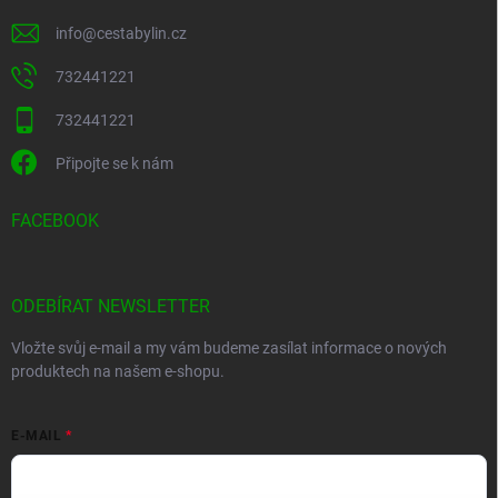
info
@
cestabylin.cz
732441221
732441221
Připojte se k nám
FACEBOOK
ODEBÍRAT NEWSLETTER
Vložte svůj e-mail a my vám budeme zasílat informace o nových
produktech na našem e-shopu.
E-MAIL