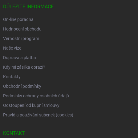
a
DŮLEŽITÉ INFORMACE
t
í
On-line poradna
Hodnocení obchodu
Věrnostní program
Naše vize
Doprava a platba
Kdy mi zásilka dorazí?
Kontakty
Obchodní podmínky
Podmínky ochrany osobních údajů
Odstoupení od kupní smlouvy
Pravidla používání sušenek (cookies)
KONTAKT