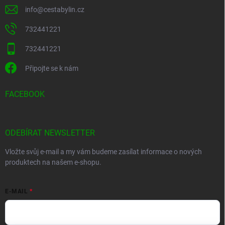
info
@
cestabylin.cz
732441221
732441221
Připojte se k nám
FACEBOOK
ODEBÍRAT NEWSLETTER
Vložte svůj e-mail a my vám budeme zasílat informace o nových
produktech na našem e-shopu.
E-MAIL