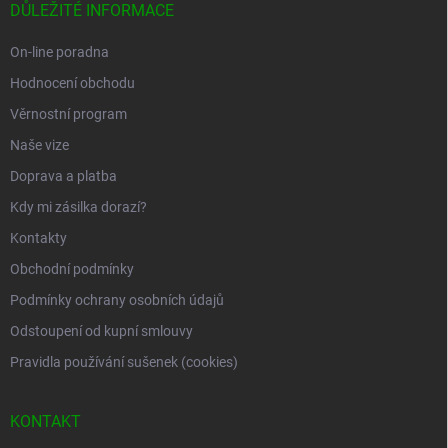
a
DŮLEŽITÉ INFORMACE
t
í
On-line poradna
Hodnocení obchodu
Věrnostní program
Naše vize
Doprava a platba
Kdy mi zásilka dorazí?
Kontakty
Obchodní podmínky
Podmínky ochrany osobních údajů
Odstoupení od kupní smlouvy
Pravidla používání sušenek (cookies)
KONTAKT