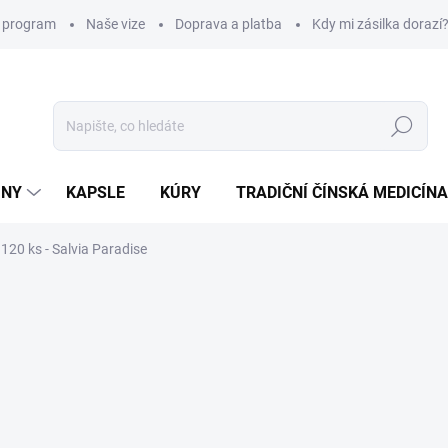
í program
Naše vize
Doprava a platba
Kdy mi zásilka dorazí
Hledat
INY
KAPSLE
KÚRY
TRADIČNÍ ČÍNSKÁ MEDICÍNA
 120 ks - Salvia Paradise