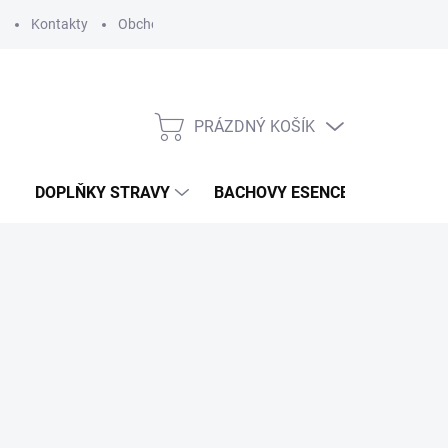
?
Kontakty
Obchodní podmínky
Podmínky ochrany osobních
PRÁZDNÝ KOŠÍK
NÁKUPNÍ
KOŠÍK
DOPLŇKY STRAVY
BACHOVY ESENCE
KOSME