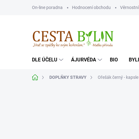
Přejít
On-line poradna
Hodnocení obchodu
Věrnostn
na
obsah
DLE ÚČELU
ÁJURVÉDA
BIO
BYL
Domů
DOPLŇKY STRAVY
Ořešák černý - kapsle