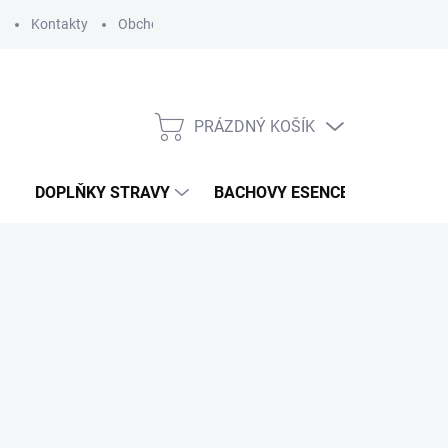
?
Kontakty
Obchodní podmínky
Podmínky ochrany osobních
PRÁZDNÝ KOŠÍK
NÁKUPNÍ
KOŠÍK
DOPLŇKY STRAVY
BACHOVY ESENCE
KOSME