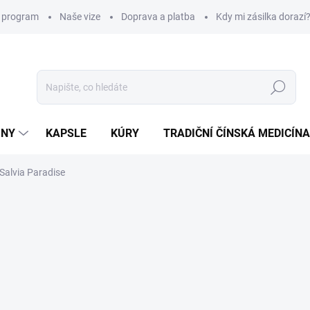
í program
Naše vize
Doprava a platba
Kdy mi zásilka dorazí
Hledat
INY
KAPSLE
KÚRY
TRADIČNÍ ČÍNSKÁ MEDICÍNA
Salvia Paradise