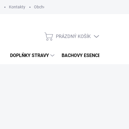
?
Kontakty
Obchodní podmínky
Podmínky ochrany osobních
PRÁZDNÝ KOŠÍK
NÁKUPNÍ
KOŠÍK
DOPLŇKY STRAVY
BACHOVY ESENCE
KOSME