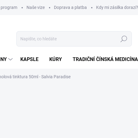
í program
Naše vize
Doprava a platba
Kdy mi zásilka dorazí
Hledat
INY
KAPSLE
KÚRY
TRADIČNÍ ČÍNSKÁ MEDICÍNA
olová tinktura 50ml - Salvia Paradise