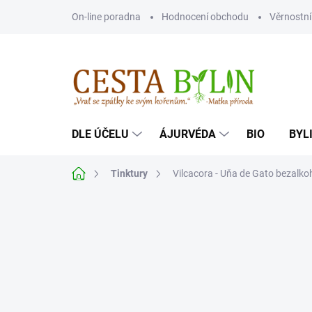
Přejít
On-line poradna
Hodnocení obchodu
Věrnostn
na
obsah
DLE ÚČELU
ÁJURVÉDA
BIO
BYL
Domů
Tinktury
Vilcacora - Uňa de Gato bezalkoh