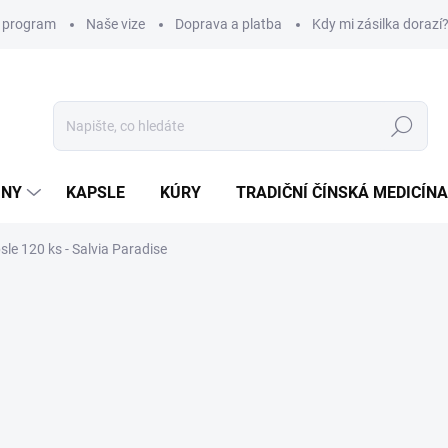
í program
Naše vize
Doprava a platba
Kdy mi zásilka dorazí
Hledat
INY
KAPSLE
KÚRY
TRADIČNÍ ČÍNSKÁ MEDICÍNA
sle 120 ks - Salvia Paradise