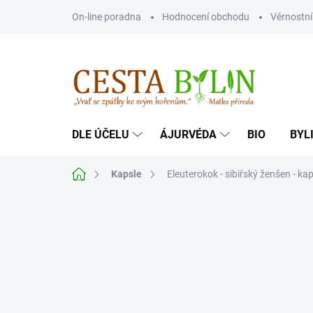
Přejít
On-line poradna
Hodnocení obchodu
Věrnostn
na
obsah
DLE ÚČELU
ÁJURVÉDA
BIO
BYL
Domů
Kapsle
Eleuterokok - sibiřský ženšen - kap