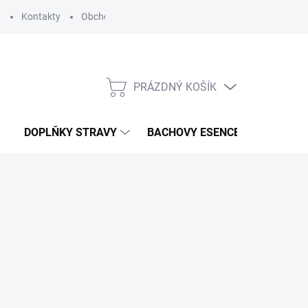
?
Kontakty
Obchodní podmínky
Podmínky ochrany osobních
PRÁZDNÝ KOŠÍK
NÁKUPNÍ
KOŠÍK
DOPLŇKY STRAVY
BACHOVY ESENCE
KOSME